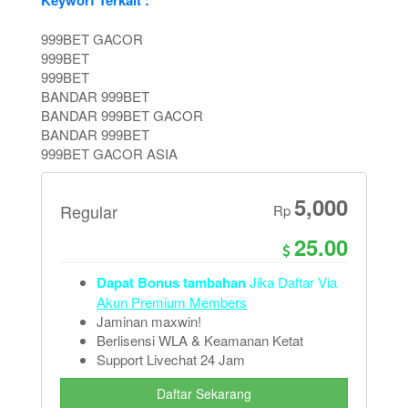
Keyworf Terkait :
999BET GACOR
999BET
999BET
BANDAR 999BET
BANDAR 999BET GACOR
BANDAR 999BET
999BET GACOR ASIA
5,000
Regular
Rp
25.00
Dapat Bonus tambahan
Jika Daftar Via
Akun Premium Members
Jaminan maxwin!
Berlisensi WLA & Keamanan Ketat
Support Livechat 24 Jam
Daftar Sekarang