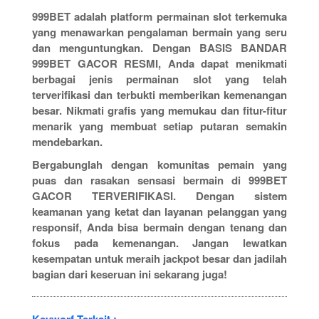
999BET adalah platform permainan slot terkemuka
yang menawarkan pengalaman bermain yang seru
dan menguntungkan. Dengan BASIS BANDAR
999BET GACOR RESMI, Anda dapat menikmati
berbagai jenis permainan slot yang telah
terverifikasi dan terbukti memberikan kemenangan
besar. Nikmati grafis yang memukau dan fitur-fitur
menarik yang membuat setiap putaran semakin
mendebarkan.
Bergabunglah dengan komunitas pemain yang
puas dan rasakan sensasi bermain di 999BET
GACOR TERVERIFIKASI. Dengan sistem
keamanan yang ketat dan layanan pelanggan yang
responsif, Anda bisa bermain dengan tenang dan
fokus pada kemenangan. Jangan lewatkan
kesempatan untuk meraih jackpot besar dan jadilah
bagian dari keseruan ini sekarang juga!